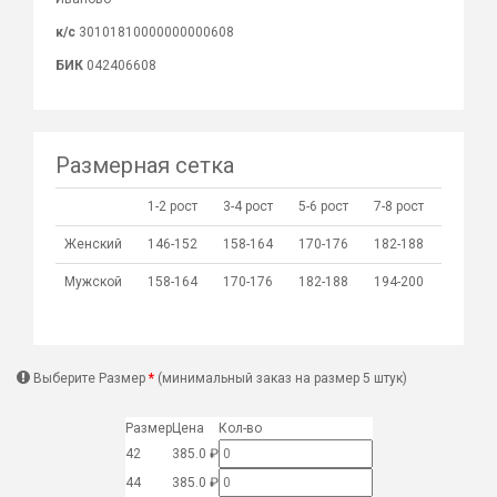
к/с
30101810000000000608
БИК
042406608
Размерная сетка
1-2 рост
3-4 рост
5-6 рост
7-8 рост
Женский
146-152
158-164
170-176
182-188
Мужской
158-164
170-176
182-188
194-200
Выберите Размер
(минимальный заказ на размер 5 штук)
Размер
Цена
Кол-во
42
385.0 ₽
44
385.0 ₽