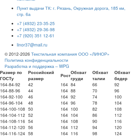
Пункт выдачи ТК: г. Рязань, Окружная дорога, 185 км,
стр. 6а
+7 (4932) 23-35-25
+7 (4932) 29-36-98
+7 (920) 351 12-61
linor37@mail.ru
© 2012-2026
Текстильная компания ООО «ЛИНОР»
Политика конфиденциальности
Разработка и поддержка – WPG
Размер по
Российский
Обхват
Обхват
Обхват
Рост
ГОСТу
размер
груди
талии
бедер
164-84-92
42
164
84
66
92
164-88-96
44
164
88
70
96
164-92-100
46
164
92
74
100
164-96-104
48
164
96
78
104
164-100-108
50
164
100
82
108
164-104-112
52
164
104
86
112
164-108-116
54
164
108
90
116
164-112-120
56
164
112
94
120
164-116-124
58
164
116
98
124